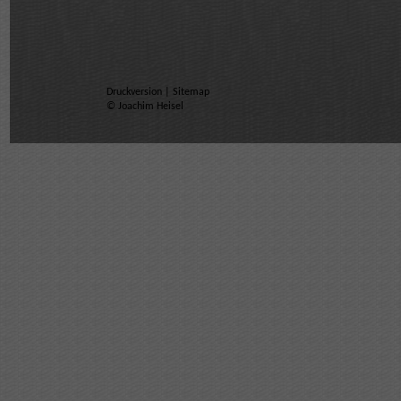
Druckversion
|
Sitemap
© Joachim Heisel