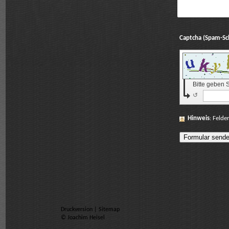
Bitte geben 
↺
Hinweis
: Felde
Druckversion
|
Sitemap
© Joachim Heisel