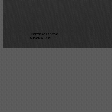
Druckversion
|
Sitemap
© Joachim Heisel