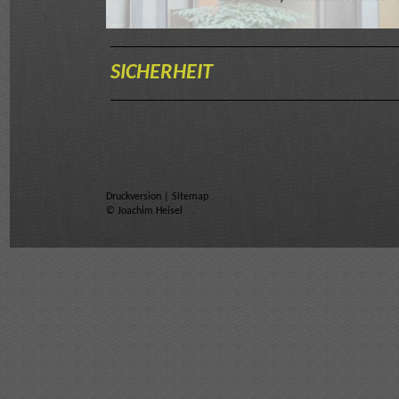
SICHERHEIT
Druckversion
|
Sitemap
© Joachim Heisel